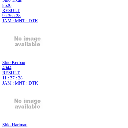
Shio Tikus
8526
RESULT
9
:
36
:
27
JAM : MNT : DTK
Shio Kerbau
4044
RESULT
11
:
37
:
27
JAM : MNT : DTK
Shio Harimau