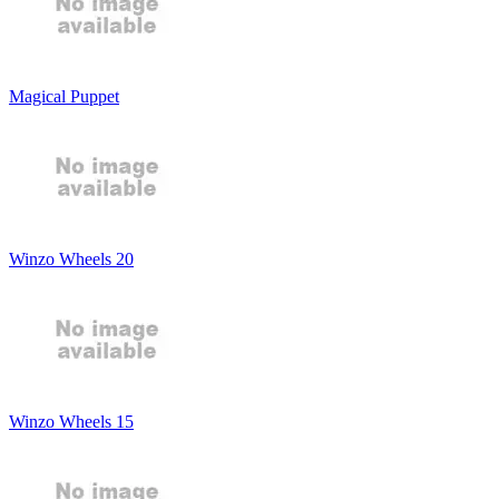
Magical Puppet
Winzo Wheels 20
Winzo Wheels 15