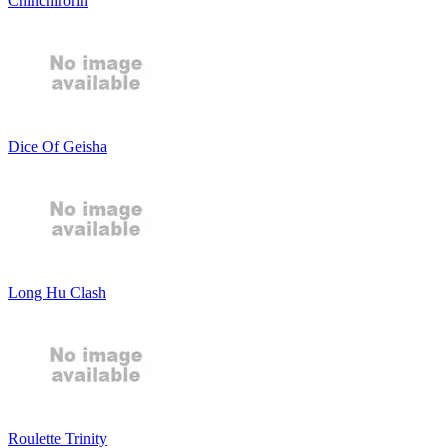
Chinchirorin
Dice Of Geisha
Long Hu Clash
Roulette Trinity