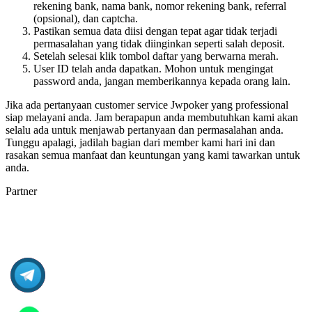
rekening bank, nama bank, nomor rekening bank, referral
(opsional), dan captcha.
Pastikan semua data diisi dengan tepat agar tidak terjadi
permasalahan yang tidak diinginkan seperti salah deposit.
Setelah selesai klik tombol daftar yang berwarna merah.
User ID telah anda dapatkan. Mohon untuk mengingat
password anda, jangan memberikannya kepada orang lain.
Jika ada pertanyaan customer service Jwpoker yang professional
siap melayani anda. Jam berapapun anda membutuhkan kami akan
selalu ada untuk menjawab pertanyaan dan permasalahan anda.
Tunggu apalagi, jadilah bagian dari member kami hari ini dan
rasakan semua manfaat dan keuntungan yang kami tawarkan untuk
anda.
Partner