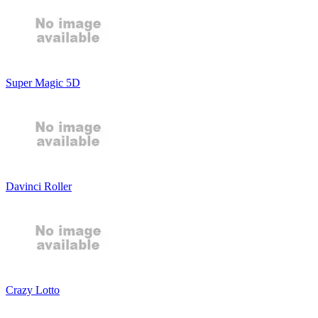
Super Magic 5D
Davinci Roller
Crazy Lotto