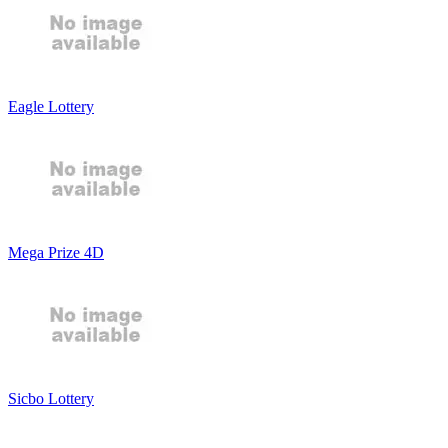
Eagle Lottery
Mega Prize 4D
Sicbo Lottery