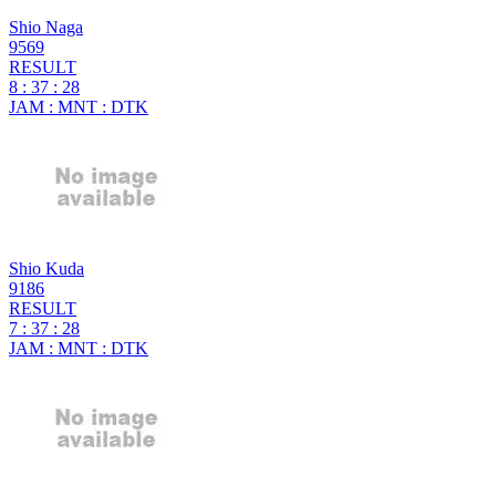
Shio Naga
9569
RESULT
8
:
37
:
27
JAM : MNT : DTK
Shio Kuda
9186
RESULT
7
:
37
:
27
JAM : MNT : DTK