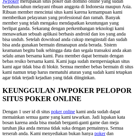
Jwpoker
merupakan situs poker dan domino online yang sudah
bertahun-tahun melayani ribuan anggota di Indonesia maupun Asia.
Ribuan member mencintai situs kami karena kemampuan kami
memberikan pelayanan yang professional dan ramah. Banyak
member yang telah mengaku mendapatkan keuntungan yang
berlipat ganda. Sekarang dengan perkembangan teknologi kami
menawarkan sebuah aplikasi berbasis android dan ios yang anda
bisa unduh. Setelah download anda cukup menginstall dan sudah
bisa anda gunakan bermain dimanapun anda berada. Sistem
keamanan begitu baik sehingga data dan segala transaksi anda akan
selalu aman bersama kami. Para member dapat bermain dengan
bebas resiko bersama kami. Kami juga sudah mempersiapkan situs
kami agar tidak bisa di blokir. Semua member bebas bermain di situs
kami namun tetap harus mematuhi aturan yang sudah kami tetapkan
agar tidak terjadi kejadian yang tidak diinginkan.
KEUNGGULAN JWPOKER PELOPOR
SITUS POKER ONLINE
Dengan 1 user id di situs
poker online
kami anda sudah dapat
memainkan semua game yang kami tawarkan. Jadi lupakan kata
bosan karena anda bisa mudah berganti-ganti game dan meja
taruhan jika anda merasa tidak suka dengan pemainnya. Semua
terserah anda. Kami menyediakan bukan hanya
poker
dan