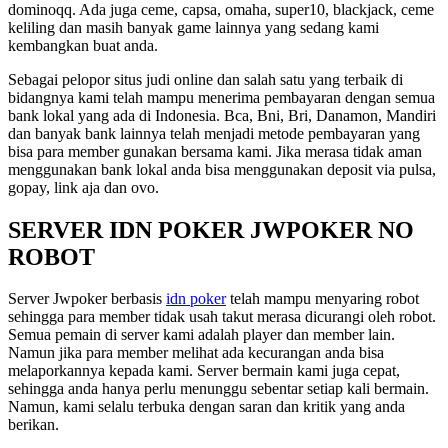
dominoqq. Ada juga ceme, capsa, omaha, super10, blackjack, ceme
keliling dan masih banyak game lainnya yang sedang kami
kembangkan buat anda.
Sebagai pelopor situs judi online dan salah satu yang terbaik di
bidangnya kami telah mampu menerima pembayaran dengan semua
bank lokal yang ada di Indonesia. Bca, Bni, Bri, Danamon, Mandiri
dan banyak bank lainnya telah menjadi metode pembayaran yang
bisa para member gunakan bersama kami. Jika merasa tidak aman
menggunakan bank lokal anda bisa menggunakan deposit via pulsa,
gopay, link aja dan ovo.
SERVER IDN POKER JWPOKER NO
ROBOT
Server Jwpoker berbasis
idn poker
telah mampu menyaring robot
sehingga para member tidak usah takut merasa dicurangi oleh robot.
Semua pemain di server kami adalah player dan member lain.
Namun jika para member melihat ada kecurangan anda bisa
melaporkannya kepada kami. Server bermain kami juga cepat,
sehingga anda hanya perlu menunggu sebentar setiap kali bermain.
Namun, kami selalu terbuka dengan saran dan kritik yang anda
berikan.