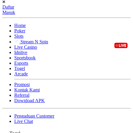
Daftar
Masuk
Home
Poker
Slots
Stream N Spin
Live Casino
Idnlive
Sportsbook
Esports
Togel
Arcade
Promosi
Kontak Kami
Referral
Download APK
Pengaduan Customer
Live Chat