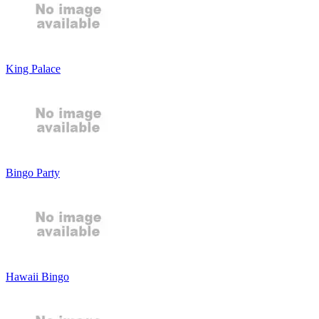
King Palace
Bingo Party
Hawaii Bingo