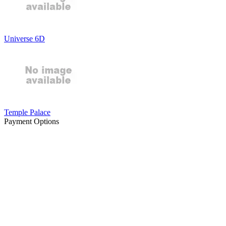
Universe 6D
Temple Palace
Payment Options