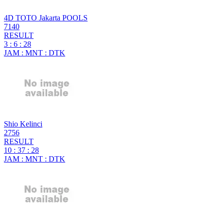
4D TOTO Jakarta POOLS
7140
RESULT
3
:
6
:
27
JAM : MNT : DTK
Shio Kelinci
2756
RESULT
10
:
37
:
27
JAM : MNT : DTK