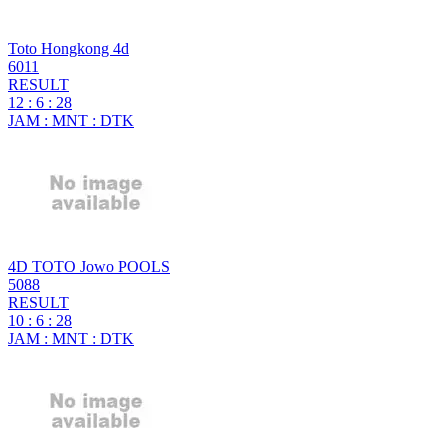
Toto Hongkong 4d
6011
RESULT
12
:
6
:
27
JAM : MNT : DTK
4D TOTO Jowo POOLS
5088
RESULT
10
:
6
:
27
JAM : MNT : DTK