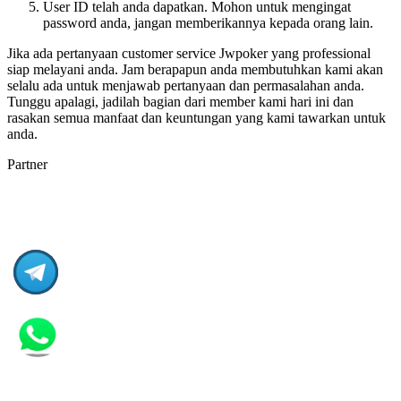
User ID telah anda dapatkan. Mohon untuk mengingat
password anda, jangan memberikannya kepada orang lain.
Jika ada pertanyaan customer service Jwpoker yang professional
siap melayani anda. Jam berapapun anda membutuhkan kami akan
selalu ada untuk menjawab pertanyaan dan permasalahan anda.
Tunggu apalagi, jadilah bagian dari member kami hari ini dan
rasakan semua manfaat dan keuntungan yang kami tawarkan untuk
anda.
Partner