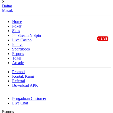
Daftar
Masuk
Home
Poker
Slots
Stream N Spin
Live Casino
Idnlive
Sportsbook
Esports
Togel
Arcade
Promosi
Kontak Kami
Referral
Download APK
Pengaduan Customer
Live Chat
Esports