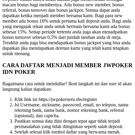
macam bonus bagi membernya. Ada bonus new member, bonus
referral, bonus turnover dan bonus jackpot. Semua dapat anda
dapatkan ketika menjadi member bersama kami. Bagi para new
member ada bonus 10% untuk pertama kali deposit anda. Bagi anda
yang mengajak rekan anda untuk bermain bersama kami ada bonus
sebesar 15%. Setiap periode tertentu anda juga akan menadpatkan
bonus turnover sebesar 0,5% dari jumlah taruhan anda di meja.
Terakhir anda juga bisa mendapatkan bonus jackpot yang bisa anda
dapatkan jika mendapatkan deretan kartu yang telah kami tetapkan
untuk menang.
CARA DAFTAR MENJADI MEMBER JWPOKER
IDN POKER
Bagaimana cara untuk mendaftar? Ikuti langkah ini dan user id akan
langsung kalian dapatkan:
Klik link ini https://jwpokerseru.sbs/register
Isi Username, nickname, password, email, no telepon, nama
rekening bank, nama bank, nomor rekening bank, referral
(opsional), dan captcha.
Pastikan semua data diisi dengan tepat agar tidak terjadi
permasalahan yang tidak diinginkan seperti salah deposit.
Setelah selesai klik tombol daftar yang berwarna merah.