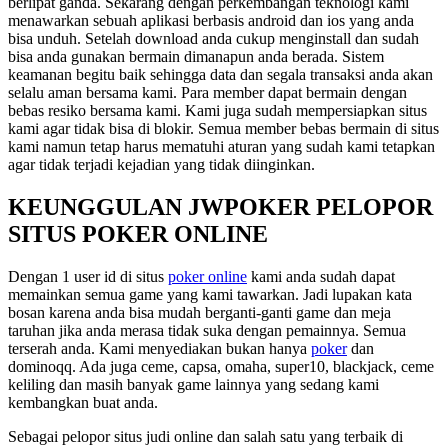
berlipat ganda. Sekarang dengan perkembangan teknologi kami
menawarkan sebuah aplikasi berbasis android dan ios yang anda
bisa unduh. Setelah download anda cukup menginstall dan sudah
bisa anda gunakan bermain dimanapun anda berada. Sistem
keamanan begitu baik sehingga data dan segala transaksi anda akan
selalu aman bersama kami. Para member dapat bermain dengan
bebas resiko bersama kami. Kami juga sudah mempersiapkan situs
kami agar tidak bisa di blokir. Semua member bebas bermain di situs
kami namun tetap harus mematuhi aturan yang sudah kami tetapkan
agar tidak terjadi kejadian yang tidak diinginkan.
KEUNGGULAN JWPOKER PELOPOR
SITUS POKER ONLINE
Dengan 1 user id di situs
poker online
kami anda sudah dapat
memainkan semua game yang kami tawarkan. Jadi lupakan kata
bosan karena anda bisa mudah berganti-ganti game dan meja
taruhan jika anda merasa tidak suka dengan pemainnya. Semua
terserah anda. Kami menyediakan bukan hanya
poker
dan
dominoqq. Ada juga ceme, capsa, omaha, super10, blackjack, ceme
keliling dan masih banyak game lainnya yang sedang kami
kembangkan buat anda.
Sebagai pelopor situs judi online dan salah satu yang terbaik di