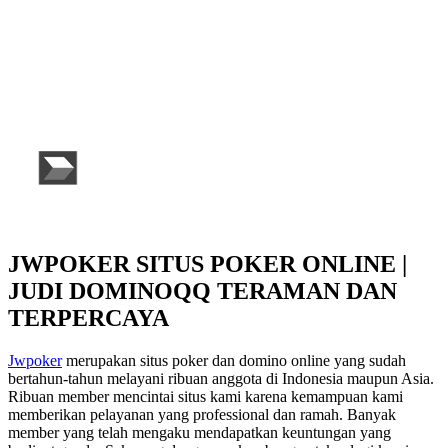
JWPOKER SITUS POKER ONLINE |
JUDI DOMINOQQ TERAMAN DAN
TERPERCAYA
Jwpoker
merupakan situs poker dan domino online yang sudah
bertahun-tahun melayani ribuan anggota di Indonesia maupun Asia.
Ribuan member mencintai situs kami karena kemampuan kami
memberikan pelayanan yang professional dan ramah. Banyak
member yang telah mengaku mendapatkan keuntungan yang