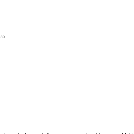
Se
889