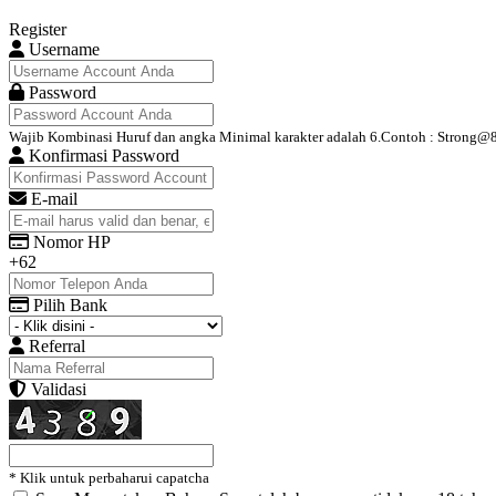
Register
Username
Password
Wajib Kombinasi Huruf dan angka Minimal karakter adalah 6.Contoh : Strong@
Konfirmasi Password
E-mail
Nomor HP
+62
Pilih Bank
Referral
Validasi
* Klik untuk perbaharui capatcha