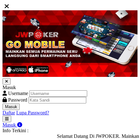
Masuk
Username
Password
Masuk
Daftar
Lupa Password?
Masuk
Info Terkini :
Selamat Datang Di JWPOKER. Mainkan Seluruh